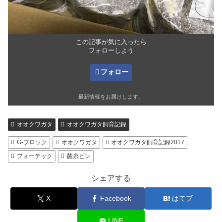
この記事が気に入ったら
フォローしよう
フォロー
最新情報をお届けします。
オオクワガタ
オオクワガタ飼育記録
G-ブロック
オオクワガタ
オオクワガタ飼育記録2017
フォーテック
菌糸ビン
シェアする
X
Facebook
はてブ
LINE