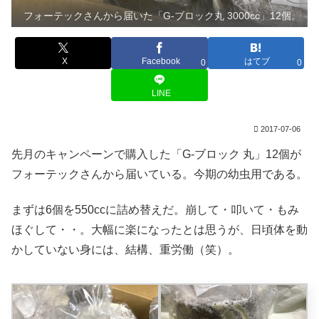
フォーテックさんから届いた「G-ブロック丸 3000cc」12個。
X
Facebook
はてブ
0
0
LINE
2017-07-06
先月のキャンペーンで購入した「G-ブロック 丸」12個が
フォーテックさんから届いている。今期の幼虫用である。
まずは6個を550ccに詰め替えだ。崩して・叩いて・もみ
ほぐして・・。大幅に楽になったとは思うが、日頃体を動
かしていない身には、結構、重労働（笑）。