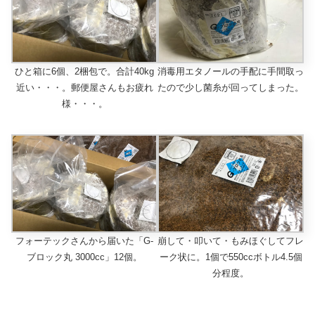
ひと箱に6個、2梱包で。合計40kg
消毒用エタノールの手配に手間取っ
近い・・・。郵便屋さんもお疲れ
たので少し菌糸が回ってしまった。
様・・・。
フォーテックさんから届いた「G-
崩して・叩いて・もみほぐしてフレ
ブロック丸 3000cc」12個。
ーク状に。1個で550ccボトル4.5個
分程度。