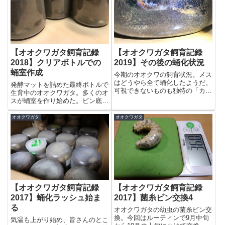
【オオクワガタ飼育記録
【オオクワガタ飼育記録
2018】クリアボトルでの
2019】その後の蛹化状況
蛹室作成
今期のオオクワの飼育状況。メス
はどうやら全て蛹化したようだ。
発酵マットを詰めた最終ボトルで
可視できないものも独特の「カサ
生育中のオオクワガタ。多くのオ
ッ、カサッ」という音がしてい
スが蛹室を作り始めた。ビン底に
る。オスは小型のものは蛹化、最
近いがまずまずの状態だ。やは
初に蛹化した個体は、あと数日で
り、クリアボトルは状態を掴みや
オオクワガタ
オオクワガタ
羽化、というところか。大型個体
すい。蛹化や羽化の様子もよくわ
も全て前蛹化したような感じだ
かるだろう。G-Pot、クリア化さ
（こ...
れるといいのだが・・・
【オオクワガタ飼育記録
【オオクワガタ飼育記録
2017】蛹化ラッシュ始ま
2017】菌糸ビン交換4
る
オオクワガタの幼虫の菌糸ビン交
換。今回はルーティンで9月中旬
気温も上がり始め、皆さんのとこ