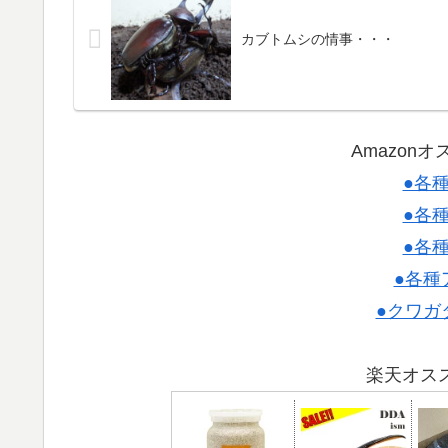
カブトムシの情事・・・
Amazon
●各
●各
●各
●各種
●クワガ
楽天オス