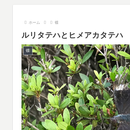
ホーム
蝶
ルリタテハとヒメアカタテハ
蝶