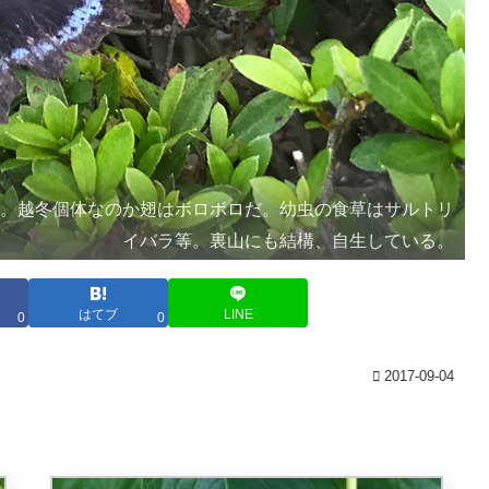
る。越冬個体なのか翅はボロボロだ。幼虫の食草はサルトリ
イバラ等。裏山にも結構、自生している。
はてブ
LINE
0
0
2017-09-04