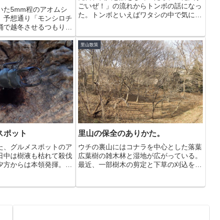
ごいぜ！」の流れからトンボの話になっ
いた5mm程のアオムシ
た。トンボといえばワタシの中で気にな
。予想通り「モンシロチ
っていることが一つある。あれは本当に
蛹で越冬させるつもりだ
ギンヤンマだったのか？2009年頃だか
かい日が多かったことも
ら、もう10年ほど前のことになる。地元
3週間かからずに羽化
里山散策
でいつもの小型ゲンゴ...
間程で星になってしまっ
...
スポット
里山の保全のありかた。
た、グルメスポットのア
ウチの裏山にはコナラを中心とした落葉
日中は樹液も枯れて殺伐
広葉樹の雑木林と湿地が広がっている。
夕方からは本領発揮。コ
最近、一部樹木の剪定と下草の刈込をや
が姿を見せた。10頭以上
っているようだ。なかなか、丁寧な仕事
周辺も開発の手が伸び始
をしているのだが、惜しむらくは、いい
今後も残ってほしい1本
具合に腐朽が進んでいた立ち枯れや倒木
も一掃されてしまっている...