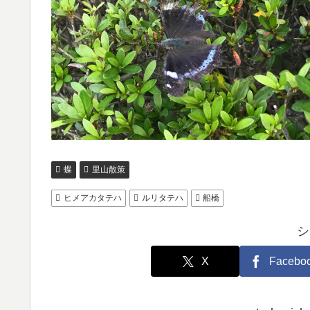
蝶
里山散策
ヒメアカタテハ
ルリタテハ
船橋
シ
X
Facebo