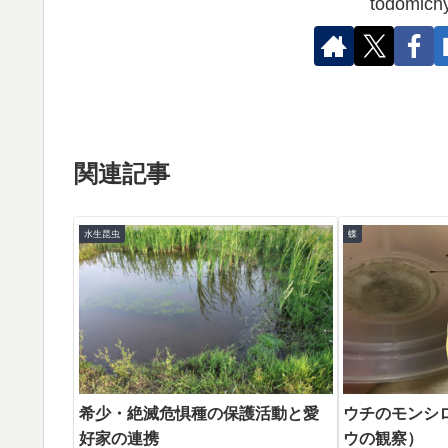
todomi
関連記事
水生昆虫
蝶
希少・絶滅危惧種の保護活動と愛
ウチのモンシ
好家の連携
ウの観察）