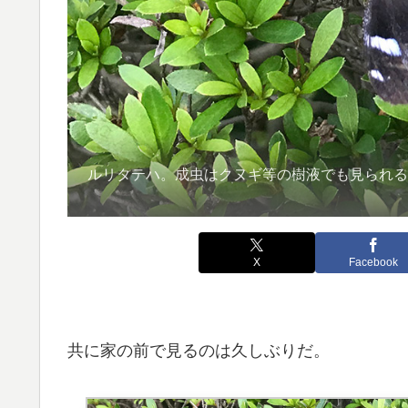
ルリタテハ。成虫はクヌギ等の樹液でも見られ
X
Facebook
共に家の前で見るのは久しぶりだ。