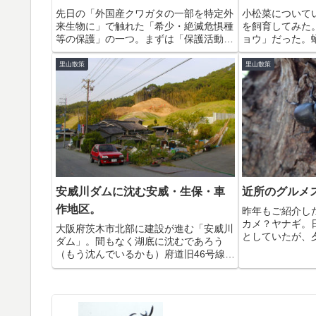
先日の「外国産クワガタの一部を特定外
小松菜について
来生物に」で触れた「希少・絶滅危惧種
を飼育してみた
等の保護」の一つ。まずは「保護活動と
ョウ」だった。
愛好家の連携」について。千葉県特産、
ったのだが、暖
絶滅危惧種シャープゲンゴロウモドキ千
あるのだろう、
里山散策
里山散策
葉県に「シャープゲンゴロウモドキ」と
し、羽化後1週
いう原始的というかちょっ...
た。2018-11-27：
安威川ダムに沈む安威・生保・車
近所のグルメ
作地区。
昨年もご紹介し
カメ？ヤナギ。
大阪府茨木市北部に建設が進む「安威川
としていたが、
ダム」。間もなく湖底に沈むであろう
クワガタの集団
（もう沈んでいるかも）府道旧46号線は
はいる。ここの
90年代によくプジョー205GTI 1.6で走
めている。ぜひ
った路線だ。2001年春のことだが、久
である。
しぶりに同じ場所をプジョー205GTI 1.9
で...