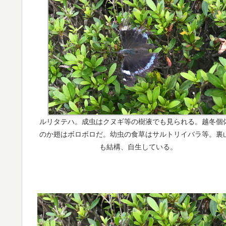
ルリタテハ。成虫はクヌギ等の樹液でも見られる。越冬個
のか翅はボロボロだ。幼虫の食草はサルトリイバラ等。裏
も結構、自生している。