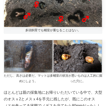
多頭飼育でも蛹室が重なることはない。
ただし、高さは必要だ。マットは多
蛹室の状況が悪いものは人工的に掘
めにしよう。
った穴に。
ほとんどは親の採集地にお帰りいただいている中で、大型
のオスｘ2とメスｘ4を手元に残したが、既にこのオス
（エサ食ってる状態でノギスを当てたら80mmだった）し