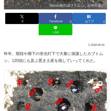
80mm程のカブトムシ。白井市産。
X
Facebook
はてブ
0
0
LINE
2018-09-02
昨年、階段や廊下の蛍光灯下で大量に保護したカブトム
シ。120頭にも及ぶ置き土産を残していってくれた。