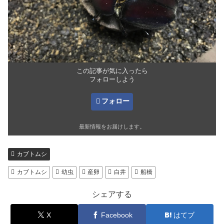
この記事が気に入ったら
フォローしよう
フォロー
最新情報をお届けします。
カブトムシ
カブトムシ
幼虫
産卵
白井
船橋
シェアする
X
Facebook
はてブ