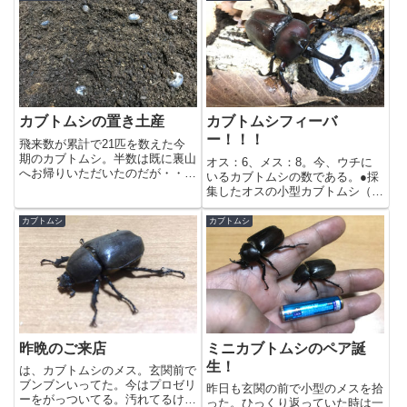
カブトムシの置き土産
カブトムシフィーバ
ー！！！
飛来数が累計で21匹を数えた今
期のカブトムシ。半数は既に裏山
オス：6、メス：8。今、ウチに
へお帰りいただいたのだが・・・
いるカブトムシの数である。●採
置き土産があった。マットを整理
集したオスの小型カブトムシ（千
していたら、孵化していた幼虫は
葉県白井市産 37mm：10秒）意
6頭（10頭はいたはずだが）、卵
識して採集したのは75mm程のオ
カブトムシ
カブトムシ
にいたっては50個以上。どうし
スと37mm程のオス、50mm程の
ようか・・・
メスの3匹。共に白井市のポイン
トから最大個体と最小...
昨晩のご来店
ミニカブトムシのペア誕
生！
は、カブトムシのメス。玄関前で
ブンブンいってた。今はプロゼリ
昨日も玄関の前で小型のメスを拾
ーをがっついてる。汚れてるけど
った。ひっくり返っていた時は一