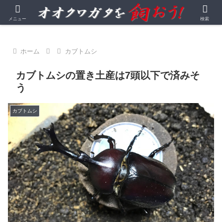
オオクワガタを中心とする昆虫飼育・観察記録
メニュー
検索
ホーム
カブトムシ
カブトムシの置き土産は7頭以下で済みそ
う
カブトムシ