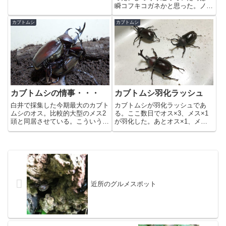
各部はしっかりしてるので最近羽
瞬コフキコガネかと思った。ノギ
化したのだろう。カブトムシシー
スを軽く当ててみると31mm程。
ズンの到来だ。
先日ご紹介した37mmのオスの相
カブトムシ
カブトムシ
手に丁度良いかも。下はサイズ比
較の単4電池。しかし・・・雨と
風の日以外は必ず来るな・・...
カブトムシの情事・・・
カブトムシ羽化ラッシュ
白井で採集した今期最大のカブト
カブトムシが羽化ラッシュであ
ムシのオス。比較的大型のメス2
る。ここ数日でオス×3、メス×1
頭と同居させている。こういう交
が羽化した。あとオス×1、メス
尾もするんだな。初めて見た。ま
×2。メス4頭と思っていたが、小
あ、ドルクス類でもV字、90度、
オスだった。最大個体が75-
180度だったりするが。って、お
76mm位、次点が74-75mm位、次
い！メス死にかけてるじゃん！そ
が70mm少々（こいつは上翅の硬
れじゃあ意味ないだろ！
化前に変な寄りかかり...
近所のグルメスポット