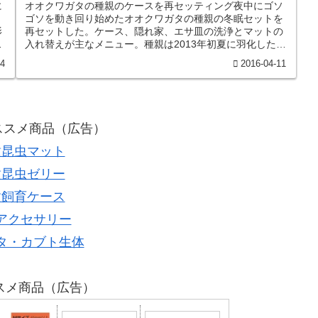
に
オオクワガタの種親のケースを再セッティング夜中にゴソ
ゴソを動き回り始めたオオクワガタの種親の冬眠セットを
影
再セットした。ケース、隠れ家、エサ皿の洗浄とマットの
ク
入れ替えが主なメニュー。種親は2013年初夏に羽化した佐
賀県神崎郡産のオス：69mm...
14
2016-04-11
オススメ商品（広告）
種昆虫マット
種昆虫ゼリー
種飼育ケース
アクセサリー
タ・カブト生体
スメ商品（広告）