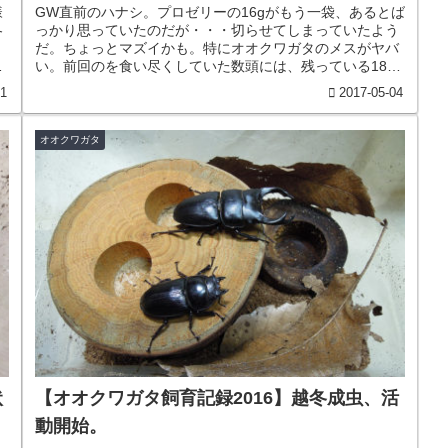
様
GW直前のハナシ。プロゼリーの16gがもう一袋、あるとば
冬
っかり思っていたのだが・・・切らせてしまっていたよう
だ。ちょっとマズイかも。特にオオクワガタのメスがヤバ
冬
い。前回のを食い尽くしていた数頭には、残っている18g
を大盤振る舞い。まあ、一安...
11
2017-05-04
オオクワガタ
状
【オオクワガタ飼育記録2016】越冬成虫、活
動開始。