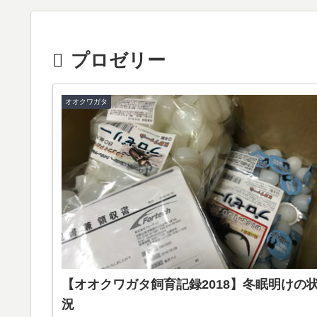
プロゼリー
オオクワガタ
【オオクワガタ飼育記録2018】冬眠明けの
況