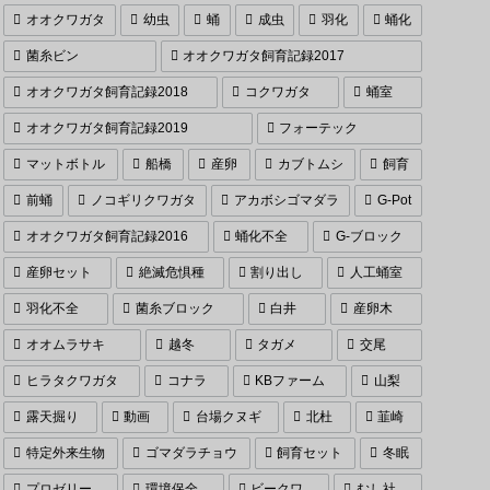
オオクワガタ
幼虫
蛹
成虫
羽化
蛹化
菌糸ビン
オオクワガタ飼育記録2017
オオクワガタ飼育記録2018
コクワガタ
蛹室
オオクワガタ飼育記録2019
フォーテック
マットボトル
船橋
産卵
カブトムシ
飼育
前蛹
ノコギリクワガタ
アカボシゴマダラ
G-Pot
オオクワガタ飼育記録2016
蛹化不全
G-ブロック
産卵セット
絶滅危惧種
割り出し
人工蛹室
羽化不全
菌糸ブロック
白井
産卵木
オオムラサキ
越冬
タガメ
交尾
ヒラタクワガタ
コナラ
KBファーム
山梨
露天掘り
動画
台場クヌギ
北杜
韮崎
特定外来生物
ゴマダラチョウ
飼育セット
冬眠
プロゼリー
環境保全
ビークワ
むし社