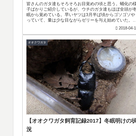
皆さんのガタ達もそろそろお目覚めの頃と思う。蛹化の
子ばかりご紹介しているが、ウチのガタ達もほぼ全頭が
眠から覚めている。早いヤツは3月半ば頃からゴソゴソや
っていて、量は少な目ながらゼリーを与え始めていた。
眠明けには、やはり落ちる個体もい...
2018-04-
オオクワガタ
【オオクワガタ飼育記録2017】冬眠明けの
況