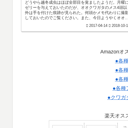
どうやら越冬成虫はほぼ全部目を覚ましたようだ。月曜
ゼリーを与えておいたのだが、オオクワガタのメス4頭以
外は手を付けた痕跡が見られた。何頭かメモ代わりに撮
しておいたのでご覧ください。また、今日ようやくオオ
ワガタのオス（27.7g）が蛹化...
2017-04-14
2018-10-
Amazon
●各
●各
●各
●各種
●クワガ
楽天オス