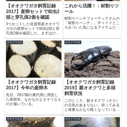
【オオクワガタ飼育記録
これから活躍！：材割りツ
2017】産卵セットで幼虫2
ール
頭と穿孔痕2個を確認
材割りペンチフォーテックさんの
「材割りペンチ」。中々イイとこ
3つセットした佐賀県産オオクワ
ろをついた気になるアイテムだ。
ガタの産卵セットで幼虫2頭と穿
今、使用中のツールも使いやす
孔痕2個を確認した。まずはひと
く、結構、気に入っているのだ
安心。穿孔痕は2016年羽化のペ
が、そのうち試してみたい。ウチ
ア、幼虫は2015年羽化の最大個
オオクワガタ
オオクワガタ
のツール？ウチの材割りツールフ
体ペアのものだ。もう一つ、
ォーテックさんの「材割りペン
2015年羽化の看板個体のオスと
チ」も...
新しいメスを掛け合わせたもの...
【オオクワガタ飼育記録
【オオクワガタ飼育記録
2017】今年の産卵木
2019】親オオクワと多頭
飼育状況
先日、2017期の累代用に用意し
た産卵木。なかなかよさそうなも
このところ、親オオクワ（オス）
のが届いている。
の元気があまりない。持ってみる
と体重もかなり軽くなっている。
冬眠入りまで持たないかも。と思
い、さらに「そういえば個体写真
オオクワガタ
オオクワガタ
を撮っていなかった」ので、取り