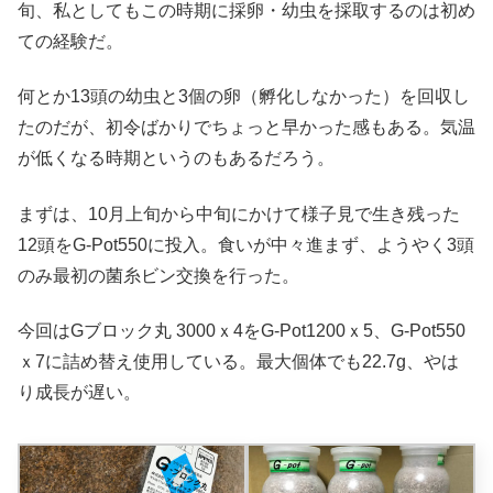
旬、私としてもこの時期に採卵・幼虫を採取するのは初め
ての経験だ。
何とか13頭の幼虫と3個の卵（孵化しなかった）を回収し
たのだが、初令ばかりでちょっと早かった感もある。気温
が低くなる時期というのもあるだろう。
まずは、10月上旬から中旬にかけて様子見で生き残った
12頭をG-Pot550に投入。食いが中々進まず、ようやく3頭
のみ最初の菌糸ビン交換を行った。
今回はGブロック丸 3000ｘ4をG-Pot1200ｘ5、G-Pot550
ｘ7に詰め替え使用している。最大個体でも22.7g、やは
り成長が遅い。