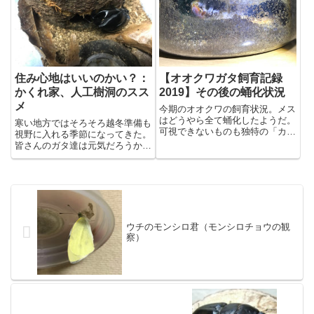
急ぎ何枚か撮っておいた。本来な
ら簡易スタジオで撮っておくべ
き...
住み心地はいいのかい？：
【オオクワガタ飼育記録
かくれ家、人工樹洞のスス
2019】その後の蛹化状況
メ
今期のオオクワの飼育状況。メス
はどうやら全て蛹化したようだ。
寒い地方ではそろそろ越冬準備も
可視できないものも独特の「カサ
視野に入れる季節になってきた。
ッ、カサッ」という音がしてい
皆さんのガタ達は元気だろうか。
る。オスは小型のものは蛹化、最
今、ウチの最古参は2015年羽化
初に蛹化した個体は、あと数日で
個体なのだが、羽化後丸2年を経
羽化、というところか。大型個体
過し、最近、ポツポツ落ち始めて
も全て前蛹化したような感じだ
いる。オスは早期羽化の個体とも
（こ...
う1頭が落ちた。メスもこのと...
ウチのモンシロ君（モンシロチョウの観
察）