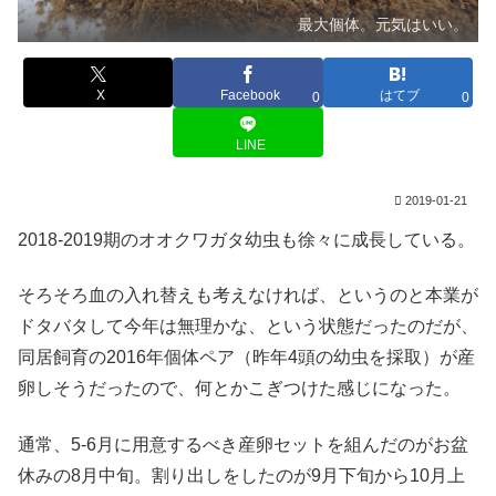
最大個体。元気はいい。
X
Facebook
はてブ
0
0
LINE
2019-01-21
2018-2019期のオオクワガタ幼虫も徐々に成長している。
そろそろ血の入れ替えも考えなければ、というのと本業が
ドタバタして今年は無理かな、という状態だったのだが、
同居飼育の2016年個体ペア（昨年4頭の幼虫を採取）が産
卵しそうだったので、何とかこぎつけた感じになった。
通常、5-6月に用意するべき産卵セットを組んだのがお盆
休みの8月中旬。割り出しをしたのが9月下旬から10月上