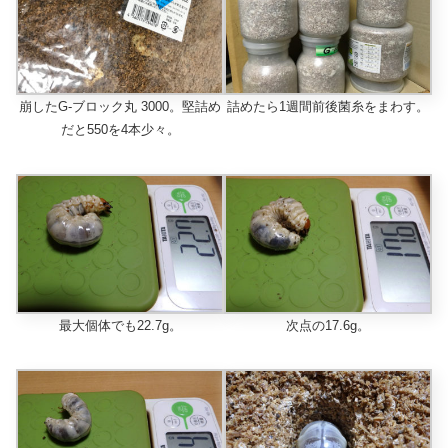
崩したG-ブロック丸 3000。堅詰め
詰めたら1週間前後菌糸をまわす。
だと550を4本少々。
最大個体でも22.7g。
次点の17.6g。