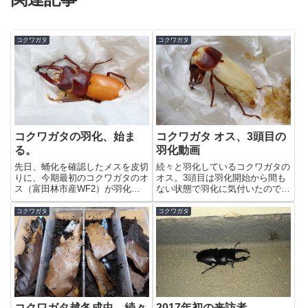
コクワガタ
コクワガタ
コクワガタの羽化、始ま
コクワガタ オス、3頭目の
る。
羽化動画
先日、蛹化を確認したメスを皮切
続々と羽化しているコクワガタの
りに、今期最初のコクワガタのオ
オス。3頭目は羽化開始から間も
ス（富田林市産WF2）が羽化し
ない状態で羽化に気付いたので、
た。昨日の段階で足も動いていた
たまには動画も撮ってみた。久し
ので今日あたりの感はあった。小
ぶりにPremiere Proで編集しよう
コクワガタ
コクワガタ
物だが完品なのは素直にウレシ
かと思ったのだが・・・インター
イ。人工蛹室はティッシュベース
フェイスがだいぶ違ってる
のお手軽版でもやはりいい。マト
（泣）。時間が掛かりそう...
モ...
コクワガタ越冬成虫、続々
2017年初の来訪者