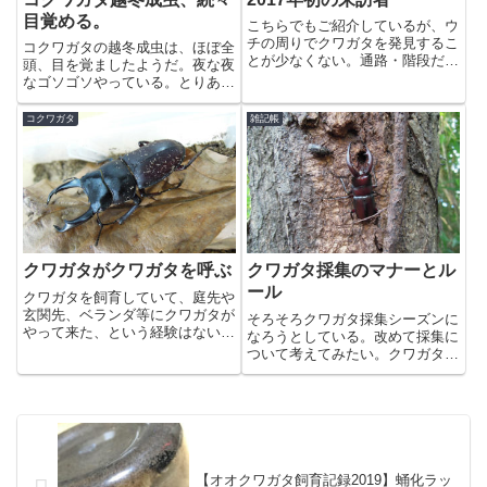
目覚める。
こちらでもご紹介しているが、ウ
チの周りでクワガタを発見するこ
コクワガタの越冬成虫は、ほぼ全
とが少なくない。通路・階段だけ
頭、目を覚ましたようだ。夜な夜
で一晩に4頭を確認したこともあ
なゴソゴソやっている。とりあえ
る。北側はコナラ中心の雑木林と
ず入れておいたゼリーも食ってい
はいえ、単に灯火に寄って来ただ
る。
コクワガタ
雑記帳
けでは説明がつかないことも多
く、ウチにいるクワガタに引き寄
せ...
クワガタがクワガタを呼ぶ
クワガタ採集のマナーとル
ール
クワガタを飼育していて、庭先や
玄関先、ベランダ等にクワガタが
そろそろクワガタ採集シーズンに
やって来た、という経験はないだ
なろうとしている。改めて採集に
ろうか？私は4回ほど経験してい
ついて考えてみたい。クワガタを
る。単に灯火にやってきた、とい
はじめ昆虫飼育の楽しみの一つが
うだけでは説明できないことも多
採集であることに異論はない。や
く「クワガタがクワガタを呼んで
はり自己採集した個体の飼育は購
いる（呼び寄せている）」と考
入したものとは思い入れも全く違
え...
うものになるのは間違いないだ
ろ...
【オオクワガタ飼育記録2019】蛹化ラッ