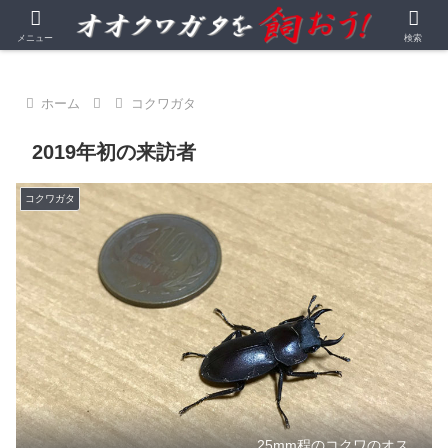
オオクワガタを中心とする昆虫飼育・観察記録
メニュー
検索
ホーム
コクワガタ
2019年初の来訪者
コクワガタ
25mm程のコクワのオス。