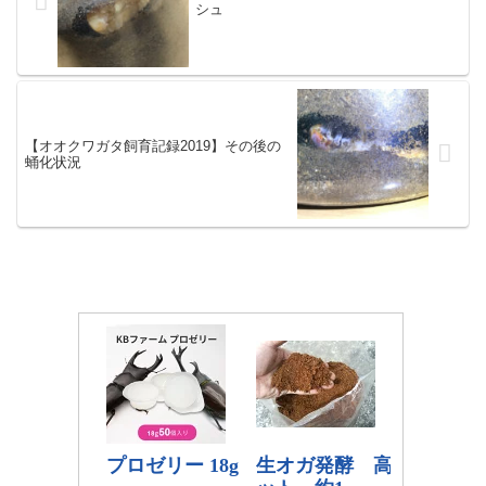
シュ
【オオクワガタ飼育記録2019】その後の
蛹化状況