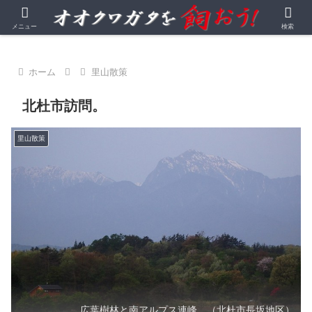
オオクワガタを中心とする昆虫飼育・観察記録
メニュー
検索
ホーム
里山散策
北杜市訪問。
里山散策
広葉樹林と南アルプス連峰。（北杜市長坂地区）