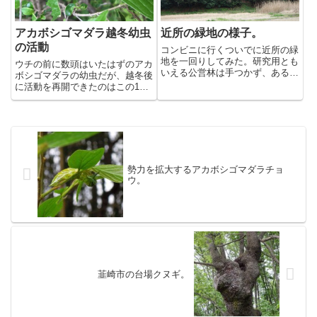
アカボシゴマダラ越冬幼虫
近所の緑地の様子。
の活動
コンビニに行くついでに近所の緑
地を一回りしてみた。研究用とも
ウチの前に数頭はいたはずのアカ
いえる公営林は手つかず、あるい
ボシゴマダラの幼虫だが、越冬後
は程よく手入れがされて、広葉樹
に活動を再開できたのはこの1頭
の新緑がいい感じだった。お約束
だけのようだ。多くは落ち葉とと
の菜の花畑をはじめ、花は満開
もに処分されてしまったのだろ
だ。先週から今週いっぱいが見
う。春型の新緑迷彩が特徴的だ。
頃。最近はウメ、ボケ、コブシ、
菜の...
勢力を拡大するアカボシゴマダラチョ
ウ。
韮崎市の台場クヌギ。