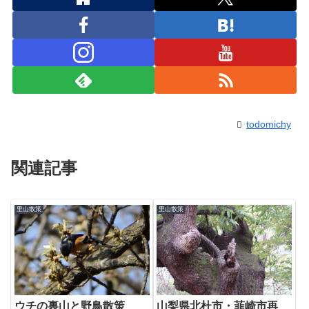
todomichy
関連記事
里山散策
里山散策
ウチの裏山と野鳥散策
山梨県北杜市・韮崎市再