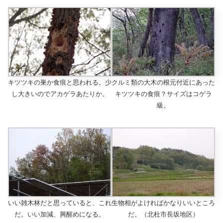
キツツキの巣か食痕と思われる。少
クルミ類の大木の根元付近にあった
し大きいのでアカゲラあたりか。
キツツキの食痕？サイズはコゲラ
級。
いい雑木林だと思っていると、これ
生物相がよければかなりいいところ
だ。いい加減、興醒めになる。
だ。（北杜市長坂地区）