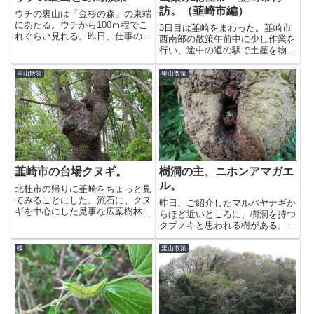
訪。（韮崎市編）
ウチの裏山は「金杉の森」の東端
にあたる。ウチから100ｍ程でこ
3日目は韮崎をまわった。韮崎市
れぐらい見れる。昨日、仕事のレ
西南部の散策午前中に少し作業を
イアウトに行き詰ったので1時間
行い、途中の道の駅で土産を物色
ぐらい散策した。今日はギャラリ
後、R20を南下する。給油を済ま
ー形式で。撮影日：2017年4月14
せ、最初のポイントへ向かう。途
里山散策
里山散策
日機材：OLYMPUS STYLUS
中、河川敷脇にあったエノキが目
SP-100E...
に入る。オオムラサキはもちろん
なのだが、ゴマダラやアカボシ...
韮崎市の台場クヌギ。
樹洞の主、ニホンアマガエ
ル。
北杜市の帰りに韮崎をちょっと見
てみることにした。流石に、クヌ
昨日、ご紹介したマルバヤナギか
ギを中心にした見事な広葉樹林帯
らほど近いところに、樹洞を持つ
だ。台場クヌギもまだぽつぽつ見
タブノキと思われる樹がある。何
受けられる。テラリウムに使えそ
かいるかと思って覗いてみると小
うな苗木も多かった。クヌギ、コ
さな主がいた。ニホンアマガエル
蝶
里山散策
ナラ、サルトリイバラ、シダ類、
のようだ。カメラを近づけると前
コケ類等々、地主がわかれば少
足をせり出して自己主張する。特
し...
段、珍しいわけではないが、何
気...