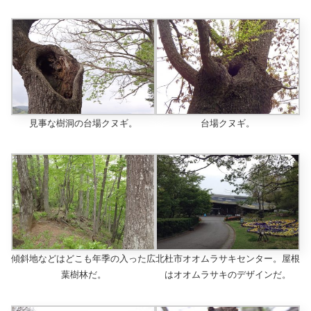
見事な樹洞の台場クヌギ。
台場クヌギ。
傾斜地などはどこも年季の入った広
北杜市オオムラサキセンター。屋根
葉樹林だ。
はオオムラサキのデザインだ。